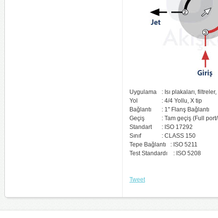
Uygulama
: Isı plakaları, filtre
Yol
: 4/4 Yollu, X tip
Bağlantı
: 1" Flanş Bağlantı
Geçiş
: Tam geçiş (Full port
Standart
: ISO 17292
Sınıf
: CLASS 150
Tepe Bağlantı : ISO 5211
Test Standardı
: ISO 5208
Tweet 