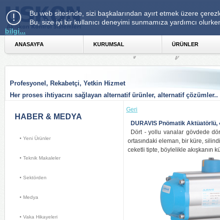
Bu web sitesinde, sizi başkalarından ayırt etmek üzere çerezle
Bu, size iyi bir kullanıcı deneyimi sunmamıza yardımcı olurke
bilgi...
ANASAYFA 
KURUMSAL 
ÜRÜNLER 
Profesyonel, Rekabetçi, Yetkin Hizmet
Her proses ihtiyacını sağlayan alternatif ürünler, alternatif çözümler..
Geri 
HABER & MEDYA 
DURAVIS Pnömatik Aktüatörlü, 4-
Dört - yollu vanalar gövdede dör
• Yeni Ürünler 
ortasındaki eleman, bir küre, silind
ceketli tipte, böylelikle akışkanın 
• Teknik Makaleler 
• Sektörden 
• Medya 
• Vaka Hikayeleri 