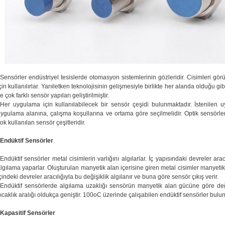
Sensörler endüstriyel tesislerde otomasyon sistemlerinin gözleridir. Cisimleri gör
çin kullanılırlar. Yarıiletken teknolojisinin gelişmesiyle birlikte her alanda olduğu
e çok farklı sensör yapıları geliştirilmiştir.
Her uygulama için kullanılabilecek bir sensör çeşidi bulunmaktadır. İstenilen 
ygulama alanına, çalışma koşullarına ve ortama göre seçilmelidir. Optik sensörler,
ok kullanılan sensör çeşitleridir.
Endüktif Sensörler
Endüktif sensörler metal cisimlerin varlığını algılarlar. İç yapısındaki devreler ara
lgılama yaparlar. Oluşturulan manyetik alan içerisine giren metal cisimler manyeti
çindeki devreler aracılığıyla bu değişiklik algılanır ve buna göre sensör çıkış verir.
Endüktif sensörlerde algılama uzaklığı sensörün manyetik alan gücüne göre değiş
ıcaklık aralığı oldukça geniştir. 100oC üzerinde çalışabilen endüktif sensörler bulu
Kapasitif Sensörler