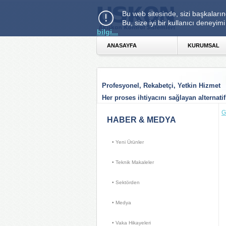
Bu web sitesinde, sizi başkaların
Bu, size iyi bir kullanıcı deney
bilgi...
ANASAYFA 
KURUMSAL 
Profesyonel, Rekabetçi, Yetkin Hizmet
Her proses ihtiyacını sağlayan alternatif
G
HABER & MEDYA 
• Yeni Ürünler 
• Teknik Makaleler 
• Sektörden 
• Medya 
• Vaka Hikayeleri 