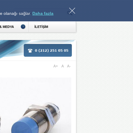
e olanağı sağlar. 
Daha fazla
& MEDYA 
İLETİŞİM 
A+ 
A 
A- 