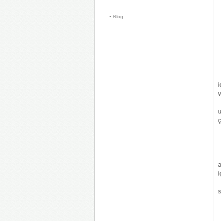
• Blog 
i
v
u
ç
a
i
s