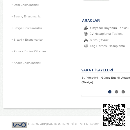
• Debi Enstrumanları 
• Basınç Enstrumanları 
ARAÇLAR 
• Seviye Enstrumanları 
• Sıcaklık Enstrumanları 
• Proses Kontrol Cihazları 
• Analiz Enstrumanları 
VAKA HİKAYELERİ 
Su Yönetimi – Güneş Enerjili Ultraso
(Türkiye)
USKON AKIŞKAN KONTROL SİSTEMLERİ © 2026 