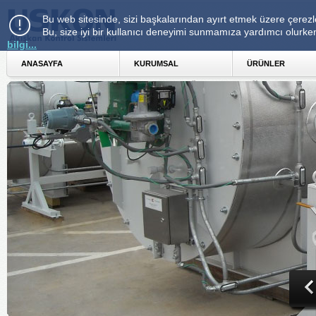
Bu web sitesinde, sizi başkalarından ayırt etmek üzere çerezle
Bu, size iyi bir kullanıcı deneyimi sunmamıza yardımcı olurke
bilgi...
ANASAYFA 
KURUMSAL 
ÜRÜNLER 
1
2
3
Önceki 
So
4
5
6