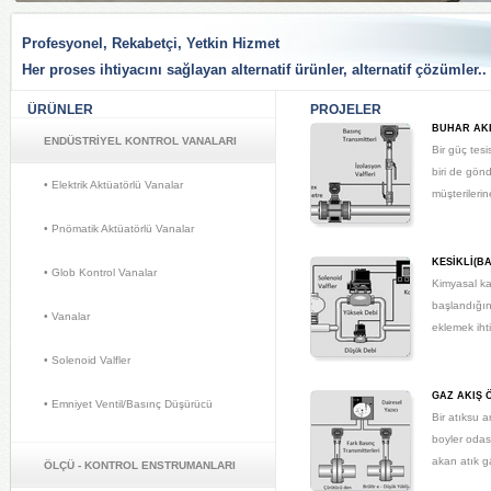
Profesyonel, Rekabetçi, Yetkin Hizmet
Her proses ihtiyacını sağlayan alternatif ürünler, alternatif çözümler..
ÜRÜNLER 
PROJELER 
BUHAR AKI
ENDÜSTRİYEL KONTROL VANALARI
Bir güç tesi
biri de gönd
• Elektrik Aktüatörlü Vanalar 
müşterilerin
• Pnömatik Aktüatörlü Vanalar 
KESIKLI(B
• Glob Kontrol Vanalar 
Kimyasal kar
başlandığınd
• Vanalar 
eklemek iht
• Solenoid Valfler 
GAZ AKIŞ 
• Emniyet Ventil/Basınç Düşürücü 
Bir atıksu a
boyler odas
akan atık g
ÖLÇÜ - KONTROL ENSTRUMANLARI