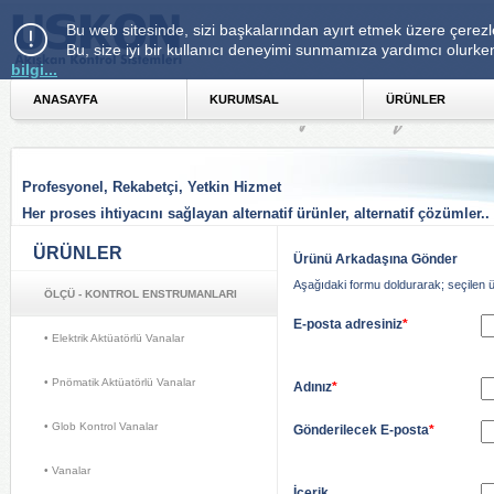
Bu web sitesinde, sizi başkalarından ayırt etmek üzere çerezle
Bu, size iyi bir kullanıcı deneyimi sunmamıza yardımcı olurke
bilgi...
ANASAYFA 
KURUMSAL 
ÜRÜNLER 
Profesyonel, Rekabetçi, Yetkin Hizmet
Her proses ihtiyacını sağlayan alternatif ürünler, alternatif çözümler..
ÜRÜNLER 
Ürünü Arkadaşına Gönder 
Aşağıdaki formu doldurarak; seçilen ürü
ÖLÇÜ - KONTROL ENSTRUMANLARI
E-posta adresiniz
*
• Elektrik Aktüatörlü Vanalar 
• Pnömatik Aktüatörlü Vanalar 
Adınız
*
• Glob Kontrol Vanalar 
Gönderilecek E-posta
*
• Vanalar 
İçerik 