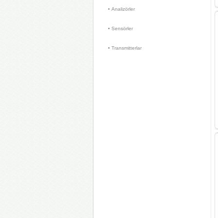
• Analizörler 
• Sensörler 
• Transmitterlar 