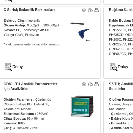
C Serisi; İletkenlik Elektrodları 
Bağlantı Kablol
Elektrod Cinsi:
İletkenlik
Kablo Boyları:
5
Ölçüm Aralığı:
0,002µS ... 200.000µS
Uygulanacak El
Gövde
:
PP, Epoksi veya AISI316 
ORP222CD, PH
Yüzey
:
Grafit, Platinyum
PH635CD, ORP5
PH200C, PH222
*İstek üzerine entegre sıcaklık sensörü
ORP222CD, PH
ORP625C, ORP
ORP660CD, PH
OD/CL/TU Analitik Parametreler 
SZ/TU; Analiti
İçin Analizörler
Sensörler
Ölçülen Parametre :
Çözünmüş 
Ölçülen Parame
Oksijen, Bakiye Klor, Bulanıklık,
Oksijen, Bakiye K
Askıda Katı Madde
Katı Madde
Elektriksel Besleme :
230VAC
- Çözünmüş Ok
Cihaz Boyutu:
96 x 96 mm
- Bakiye Klor:
0.
Koruma
:
IP65
- Bulanıklık:
0..
Çıkış
:
4-20mA ve 2 röle
- Askıda Katı 