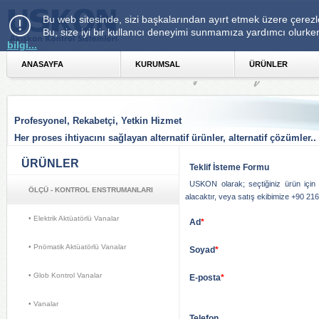
Bu web sitesinde, sizi başkalarından ayırt etmek üzere çerezle
Bu, size iyi bir kullanıcı deneyimi sunmamıza yardımcı olurke
bilgi...
ANASAYFA 
KURUMSAL 
ÜRÜNLER 
Profesyonel, Rekabetçi, Yetkin Hizmet
Her proses ihtiyacını sağlayan alternatif ürünler, alternatif çözümler..
ÜRÜNLER 
Teklif İsteme Formu 
USKON olarak; seçtiğiniz ürün için f
ÖLÇÜ - KONTROL ENSTRUMANLARI
alacaktır, veya satış ekibimize +90 216 
• Elektrik Aktüatörlü Vanalar 
Ad
*
• Pnömatik Aktüatörlü Vanalar 
Soyad
*
• Glob Kontrol Vanalar 
E-posta
*
• Vanalar 
Telefon 