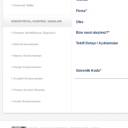
• Solenoid Valfler 
Firma
*
ENDÜSTRİYEL KONTROL VANALARI
Ülke 
Bize nasıl ulaştınız?
*
• Emniyet Ventil/Basınç Düşürücü 
Teklif Detayı / Açıklamalar 
• Debi Enstrumanları 
• Basınç Enstrumanları 
• Seviye Enstrumanları 
Güvenlik Kodu
*
• Sıcaklık Enstrumanları 
• Proses Kontrol Cihazları 
• Analiz Enstrumanları 