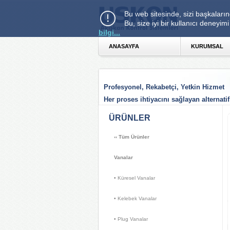
Bu web sitesinde, sizi başkaların
Bu, size iyi bir kullanıcı deney
bilgi...
ANASAYFA 
KURUMSAL 
Profesyonel, Rekabetçi, Yetkin Hizmet
Her proses ihtiyacını sağlayan alternatif
ÜRÜNLER 
‹‹
Tüm Ürünler
Vanalar
• Küresel Vanalar 
• Kelebek Vanalar 
• Plug Vanalar 