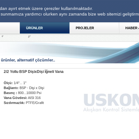
dan ayırt etmek üzere çerezler kullanılmaktadır. 
imi sunmamıza yardımcı olurken aynı zamanda bize web sitemizi geliştirm
ÜRÜNLER 
PROJELER 
HABER 
 ürünler, alternatif çözümler..
2/2 Yollu BSP DişixDişi İğneli Vana 
Ölçü:
1/4"... 1"
Bağlantı:
BSP - Dişi x Dişi
Basınç :
800...10000 Psi
Vana Gövdesi:
AISI 316
Sızdırmazlık:
PTFE/Grafit