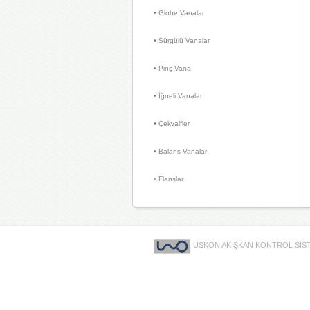
• Globe Vanalar 
• Sürgülü Vanalar 
• Pinç Vana 
• İğneli Vanalar 
• Çekvalfler 
• Balans Vanaları 
• Flanşlar 
USKON AKIŞKAN KONTROL SİSTE