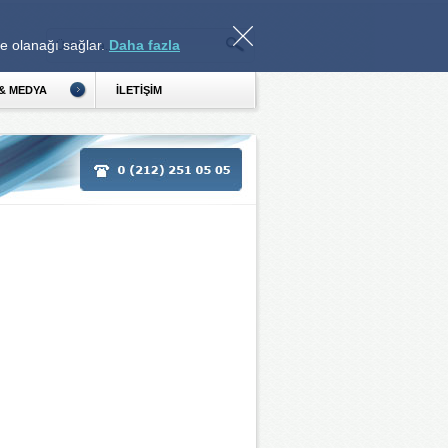
e olanağı sağlar. 
Daha fazla
& MEDYA 
İLETİŞİM 