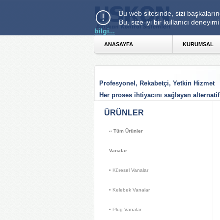
Bu web sitesinde, sizi başkaların
Bu, size iyi bir kullanıcı deney
bilgi...
ANASAYFA 
KURUMSAL 
Profesyonel, Rekabetçi, Yetkin Hizmet
Her proses ihtiyacını sağlayan alternatif
ÜRÜNLER 
‹‹
Tüm Ürünler
Vanalar
• Küresel Vanalar 
• Kelebek Vanalar 
• Plug Vanalar 