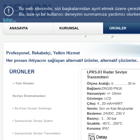
Bu web sitesinde, sizi başkalarından ayırt etmek üzere çerezle
Bu, size iyi bir kullanıcı deneyimi sunmamıza yardımcı olurke
bilgi...
ANASAYFA 
KURUMSAL 
ÜRÜNLER 
Profesyonel, Rekabetçi, Yetkin Hizmet
Her proses ihtiyacını sağlayan alternatif ürünler, alternatif çözümler..
ÜRÜNLER 
LPRS.03 Radar Seviye 
Transmitteri
‹‹
Tüm Ürünler
Ölçme Aralığı:
0………….30 m
Bağlantı:
DN100 PN16
Hassasiyet:
+/- 10mm
Seviye Enstrumanları
Gösterge:
LCD 
Çıkış:
4...20 mA+HART
• By-Pass Seviye Gösterge 
Servis:
Sıvı ve Katı Akışkanlar
Besleme:
24VDC, 230 V
Basınç:
-1…30 bar 
• Şamandıralı Seviye Şalteri 
Sıcaklık:
-40°C...250°C
Koruma:
IP67
• Şamandıralı Seviye Transmitteri 